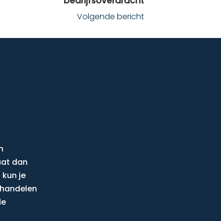
bedrijfsoverdracht
Volgende bericht
n
aat dan
 kun je
behandelen
de