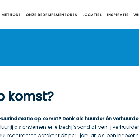
 METHODE
ONZE BEDRIJFSMENTOREN
LOCATIES
INSPIRATIE
WI
p komst?
Huurindexatie op komst? Denk als huurder én verhuurde
Huur jij als ondernemer je bedrijfspand of ben jij verhuurd
huurcontracten betekent dit per 1 januari a.s. een indexerin