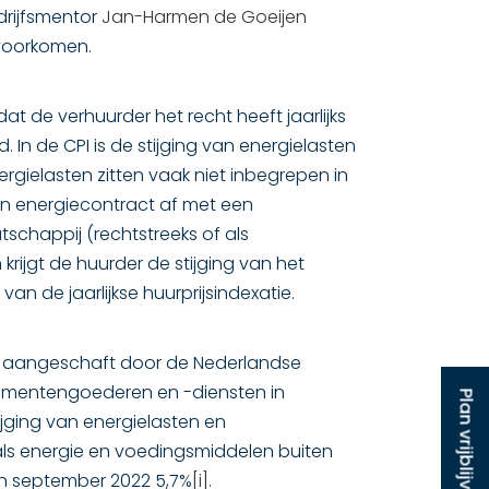
drijfsmentor
Jan-Harmen de Goeijen
 voorkomen.
t de verhuurder het recht heeft jaarlijks
In de CPI is de stijging van energielasten
ergielasten zitten vaak niet inbegrepen in
een energiecontract af met een
chappij (rechtstreeks of als
krijgt de huurder de stijging van het
van de jaarlijkse huurprijsindexatie.
dt aangeschaft door de Nederlandse
sumentengoederen en -diensten in
ijging van energielasten en
als energie en voedingsmiddelen buiten
in september 2022 5,7%
[i]
.