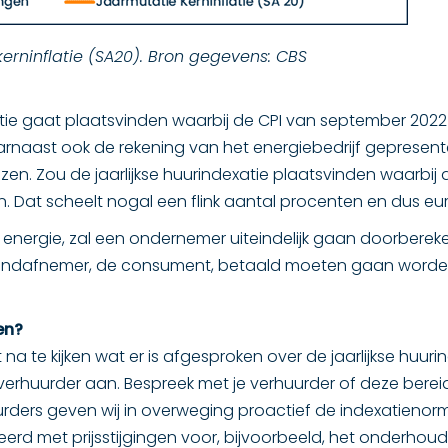
 kerninflatie (SA20). Bron gegevens: CBS
exatie gaat plaatsvinden waarbij de CPI van september 20
t daarnaast ook de rekening van het energiebedrijf geprese
en. Zou de jaarlijkse huurindexatie plaatsvinden waarbij d
. Dat scheelt nogal een flink aantal procenten en dus eur
 energie, zal een ondernemer uiteindelijk gaan doorberekene
de eindafnemer, de consument, betaald moeten gaan worden. 
en?
a te kijken wat er is afgesproken over de jaarlijkse huurind
huurder aan. Bespreek met je verhuurder of deze bereid is
urders geven wij in overweging proactief de indexatienorm t
erd met prijsstijgingen voor, bijvoorbeeld, het onderhou