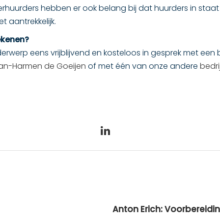
Verhuurders hebben er ook belang bij dat huurders in staat
t aantrekkelijk.
ekenen?
nderwerp eens vrijblijvend en kosteloos in gesprek met ee
an-Harmen de Goeijen
of met één van onze andere
bedr
Anton Erich: Voorbereidin