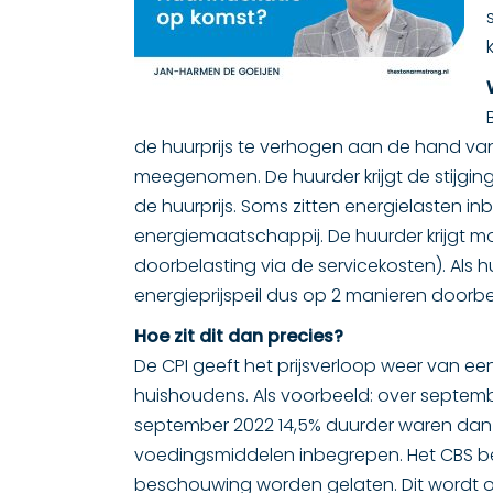
de huurprijs te verhogen aan de hand van 
meegenomen. De huurder krijgt de stijging 
de huurprijs. Soms zitten energielasten i
energiemaatschappij. De huurder krijgt m
doorbelasting via de servicekosten). Als h
energieprijspeil dus op 2 manieren doorbelas
Hoe zit dit dan precies?
De CPI geeft het prijsverloop weer van 
huishoudens. Als voorbeeld: over septem
september 2022 14,5% duurder waren dan in
voedingsmiddelen inbegrepen. Het CBS be
beschouwing worden gelaten. Dit wordt 