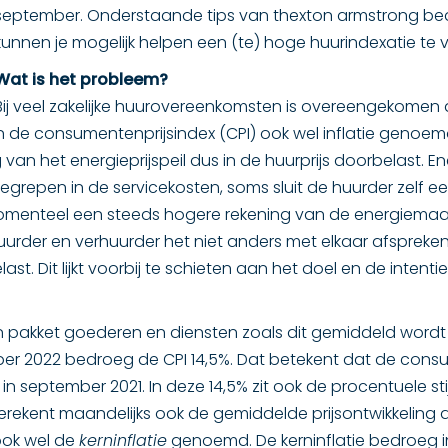
september. Onderstaande tips van thexton armstrong be
kunnen je mogelijk helpen een (te) hoge huurindexatie te
Wat is het probleem?
Bij veel zakelijke huurovereenkomsten is overeengekomen da
de consumentenprijsindex (CPI) ook wel inflatie genoemd. 
van het energieprijspeil dus in de huurprijs doorbelast. En
nbegrepen in de servicekosten, soms sluit de huurder zelf 
omenteel een steeds hogere rekening van de energiemaats
uurder en verhuurder het niet anders met elkaar afspreken 
t. Dit lijkt voorbij te schieten aan het doel en de intentie 
een pakket goederen en diensten zoals dit gemiddeld wor
ber 2022 bedroeg de CPI 14,5%. Dat betekent dat de con
 september 2021. In deze 14,5% zit ook de procentuele st
rekent maandelijks ook de gemiddelde prijsontwikkeling 
ook wel de
kerninflatie
genoemd. De kerninflatie bedroeg 