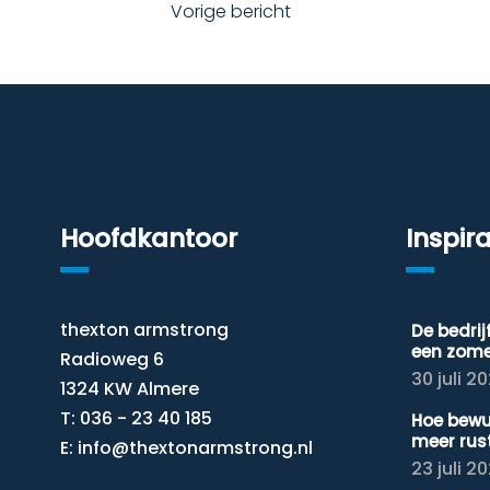
Vorige bericht
Hoofdkantoor
Inspira
thexton armstrong
De bedri
een zom
Radioweg 6
30 juli 2
1324 KW Almere
T: 036 - 23 40 185
Hoe bewu
meer rus
E:
info@thextonarmstrong.nl
23 juli 2