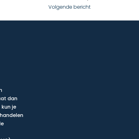
Volgende bericht
n
aat dan
 kun je
behandelen
de