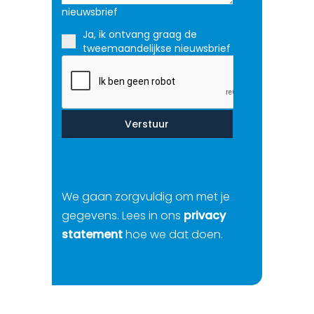
nieuwsbrief
Ja, ik ontvang graag de
tweemaandelijkse nieuwsbrief
Verstuur
We gaan zorgvuldig om met je
gegevens. Lees in ons
privacy
statement
hoe we dat doen.