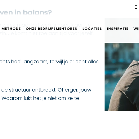
even in balans?
 week, maar het werk is nooit klaar. Je
 METHODE
ONZE BEDRIJFSMENTOREN
LOCATIES
INSPIRATIE
WI
n. Je komt niet toe aan tijd voor jezelf,
chts heel langzaam, terwijl je er echt alles
 de structuur ontbreekt. Of erger, jouw
Waarom lukt het je niet om ze te