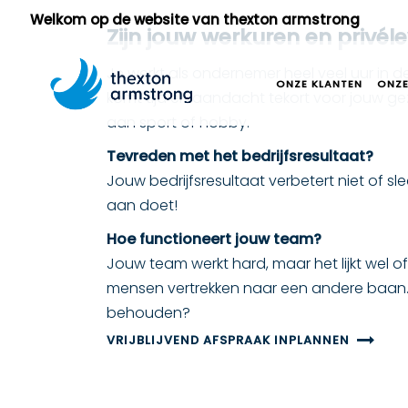
Welkom op de website van thexton armstrong
Zijn jouw werkuren en privél
Je werkt als ondernemer heel veel uur in de
ONZE KLANTEN
ONZE
komt tijd en aandacht tekort voor jouw gezi
aan sport of hobby.
Tevreden met het bedrijfsresultaat?
Jouw bedrijfsresultaat verbetert niet of sle
aan doet!
Hoe functioneert jouw team?
Jouw team werkt hard, maar het lijkt wel of
mensen vertrekken naar een andere baan. 
behouden?
VRIJBLIJVEND AFSPRAAK INPLANNEN