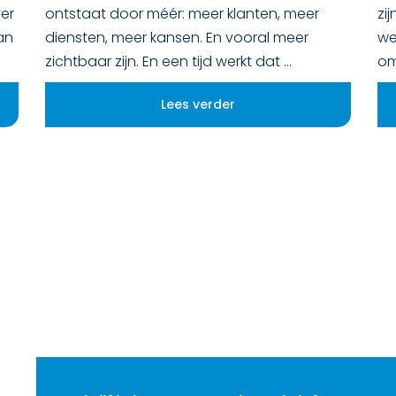
ver
ontstaat door méér: meer klanten, meer
zi
an
diensten, meer kansen. En vooral meer
we
zichtbaar zijn. En een tijd werkt dat
o
Lees verder