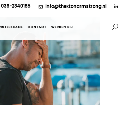
036-2340185
info@thextonarmstrong.nl
NSTLEKKAGE
CONTACT
WERKEN BIJ