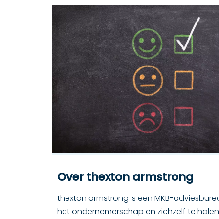
Over thexton armstrong
thexton armstrong is een MKB-adviesburea
het ondernemerschap en zichzelf te halen.