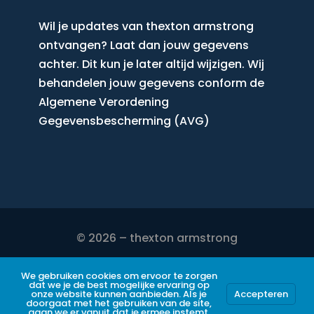
Wil je updates van thexton armstrong
ontvangen? Laat dan jouw gegevens
achter. Dit kun je later altijd wijzigen. Wij
behandelen jouw gegevens conform de
Algemene Verordening
Gegevensbescherming (AVG)
© 2026 – thexton armstrong
DISCLAIMER
We gebruiken cookies om ervoor te zorgen
dat we je de best mogelijke ervaring op
onze website kunnen aanbieden. Als je
Accepteren
doorgaat met het gebruiken van de site,
PRIVACY POLICY
gaan we er vanuit dat je ermee instemt.