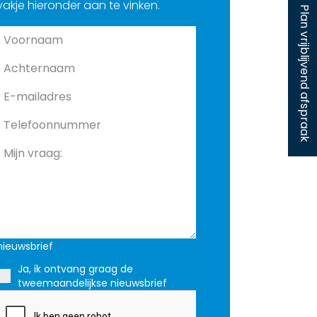
vakje hieronder aan te vinken.
Plan vrijblijvend afspraak
nieuwsbrief
Ja, ik ontvang graag de
tweemaandelijkse nieuwsbrief