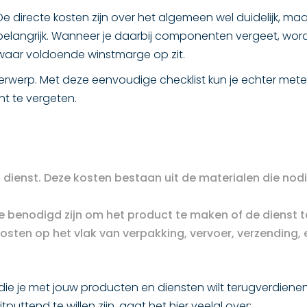
De directe kosten zijn over het algemeen wel duidelijk, maa
belangrijk. Wanneer je daarbij componenten vergeet, wordt
waar voldoende winstmarge op zit.
derwerp. Met deze eenvoudige checklist kun je echter me
t te vergeten.
dienst. Deze kosten bestaan uit de materialen die nodi
e benodigd zijn om het product te maken of de dienst t
sten op het vlak van verpakking, vervoer, verzending, 
die je met jouw producten en diensten wilt terugverdienen
uttend te willen zijn, gaat het hier veelal over: