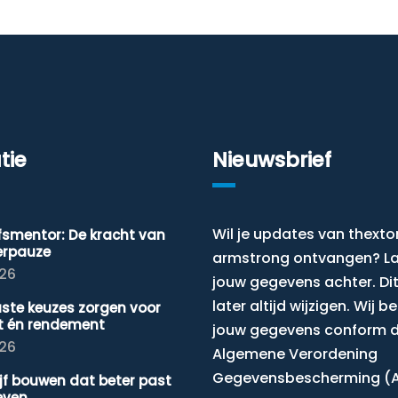
tie
Nieuwsbrief
Wil je updates van thexto
jfsmentor: De kracht van
erpauze
armstrong ontvangen? L
026
jouw gegevens achter. Dit
later altijd wijzigen. Wij 
ste keuzes zorgen voor
t én rendement
jouw gegevens conform 
026
Algemene Verordening
Gegevensbescherming (
ijf bouwen dat beter past
leven