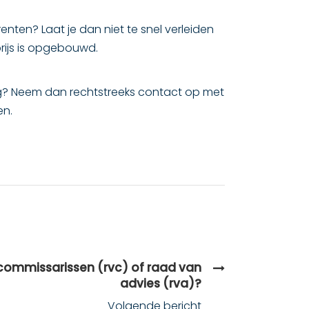
enten? Laat je dan niet te snel verleiden
prijs is opgebouwd.
ong? Neem dan rechtstreeks contact op met
en.
 commissarissen (rvc) of raad van
advies (rva)?
Volgende bericht