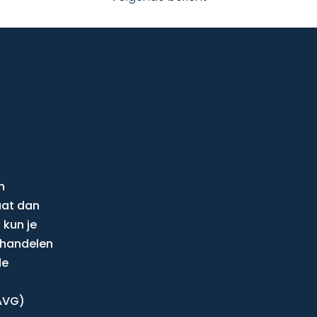
n
aat dan
 kun je
behandelen
de
AVG)