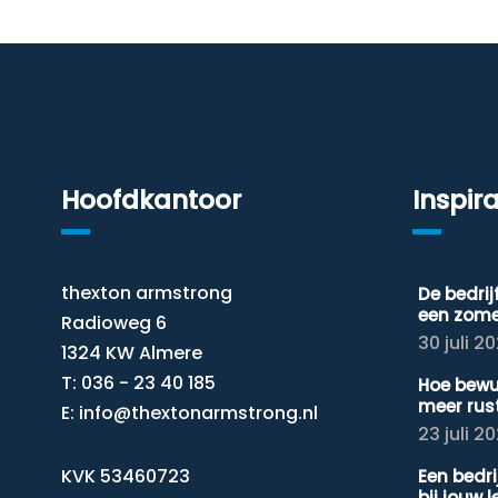
Hoofdkantoor
Inspira
thexton armstrong
De bedri
een zom
Radioweg 6
30 juli 2
1324 KW Almere
T: 036 - 23 40 185
Hoe bewu
meer rus
E:
info@thextonarmstrong.nl
23 juli 2
KVK 53460723
Een bedr
bij jouw 