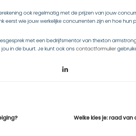
jsberekening ook regelmatig met de prijzen van jouw concurr
k eerst wie jouw werkelijke concurrenten zijn en hoe hun 
s adviesgesprek met een bedrijfsmentor van thexton armstr
j jou in de buurt. Je kunt ook ons
contactformulier
gebruik
eiging?
Welke kies je: raad van