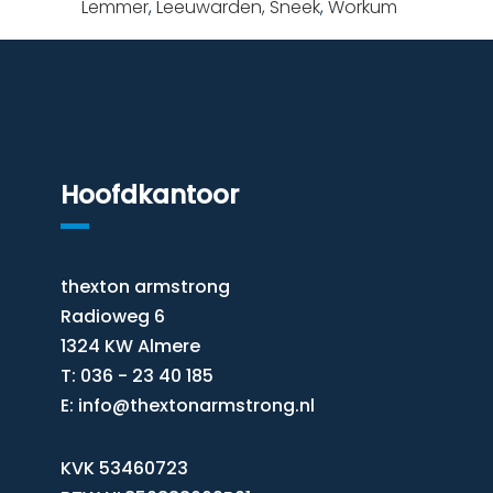
Lemmer
,
Leeuwarden,
Sneek
,
Workum
Hoofdkantoor
thexton armstrong
Radioweg 6
1324 KW Almere
T: 036 - 23 40 185
E:
info@thextonarmstrong.nl
KVK 53460723