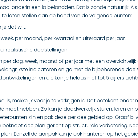
lemaal onderin een la belandden. Dat is zonde natuurlijk. Al
op te laten stellen aan de hand van de volgende punten:
je dat wilt.
 week, per maand, per kwartaal en uiteraard per jaar.
 realistische doelstellingen.
per dag, week, maand of per jaar met een overzichtelijk aa
elangrijkste indicatoren en ga met de bijbehorende doelste
rktontwikkelingen en die kan je helaas niet tot 5 cijfers a
aal is, makkelijk voor je te verkrijgen is. Dat betekent onde
oet hebben. Zo kan je daadwerkelijk sturen, leren en bi
rbeterpunten zijn en pak deze per deelgebied op. Graaf bij
n beknopt deelplan gericht op structurele verbetering. N
lan. Eenzelfde aanpak kun je ook hanteren op het gebi