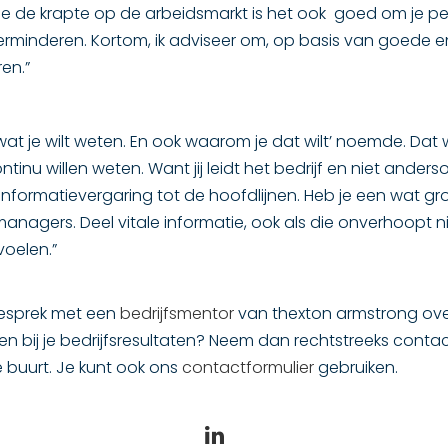
ge de krapte op de arbeidsmarkt is het ook goed om je pe
rminderen. Kortom, ik adviseer om, op basis van goede en 
en.”
 wat je wilt weten. En ook waarom je dat wilt’ noemde. Dat
inu willen weten. Want jij leidt het bedrijf en niet andersom
ke informatievergaring tot de hoofdlijnen. Heb je een wat g
anagers. Deel vitale informatie, ook als die onverhoopt ni
voelen.”
sgesprek met een
bedrijfsmentor
van thexton armstrong ov
en bij je bedrijfsresultaten? Neem dan rechtstreeks cont
e buurt. Je kunt ook ons
contactformulier
gebruiken.