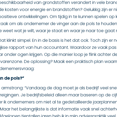
beschikbaarheid van grondstoffen verandert in vele branc
de kosten voor energie en brandstoffen? Gelukkig zijn er 
positieve ontwikkelingen. Om tijdig in te kunnen spelen op
zaak om als ondernemer de vinger aan de pols te houden.
je weet wat je wilt, waar je staat en waar je naar toe gaat
Dat klinkt simpel. En in de basis is het dat ook. Toch zijn
rlijkse rapport van hun accountant. Waardoor ze vaak pa
ar onder ogen krijgen. Op die manier loop je flink achter de
 gevarenzone. De oplossing? Maak een praktisch plan waarme
ndernemersvraag:
an de pols?”
on armstrong: “Vandaag de dag moet je als bedrijf veel sn
eigingen. Je bedrijfsbeleid alleen maar baseren op de cij
er ik ondernemers om niet al te gedetailleerde jaarplanne
. Maar het belangrijkste is dat informatie vaak snel achter
 Afgelopen tientallen jaren heb ik in mijn adviespraktijk v