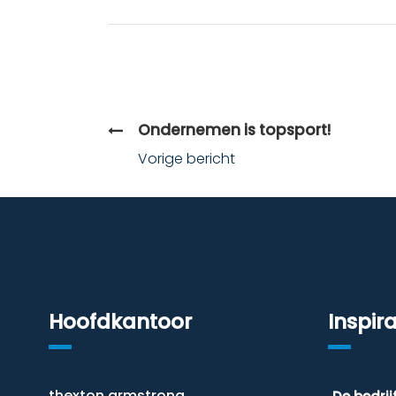
Ondernemen is topsport!
Vorige bericht
Hoofdkantoor
Inspira
thexton armstrong