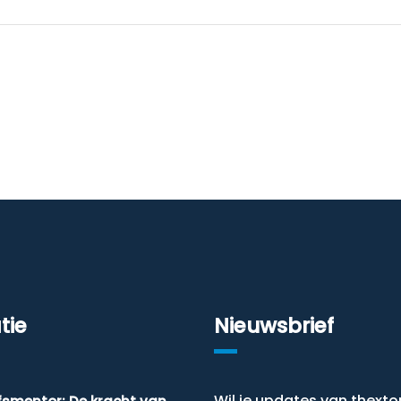
tie
Nieuwsbrief
Wil je updates van thexto