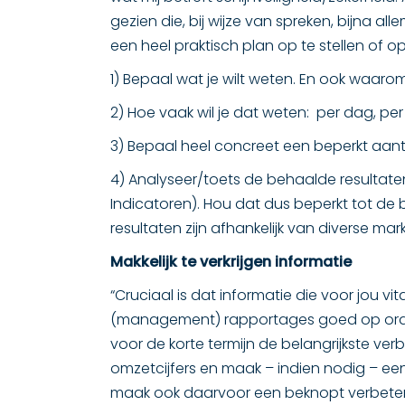
gezien die, bij wijze van spreken, bijna al
een heel praktisch plan op te stellen of 
1) Bepaal wat je wilt weten. En ook waarom 
2) Hoe vaak wil je dat weten: per dag, per
3) Bepaal heel concreet een beperkt aantal
4) Analyseer/toets de behaalde resultaten 
Indicatoren). Hou dat dus beperkt tot de b
resultaten zijn afhankelijk van diverse ma
Makkelijk te verkrijgen informatie
“Cruciaal is dat informatie die voor jou vit
(management) rapportages goed op orde m
voor de korte termijn de belangrijkste ve
omzetcijfers en maak – indien nodig – ee
maak ook daarvoor een beknopt verbeterp