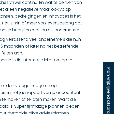
hes vrijwel continu. En wat te denken van
niet alleen negatieve maar ook volop
 kansen, bedreigingen en innovaties is het
 Het is min of meer van levensbelang dat
 met je bedrijf en met jou als ondernemer.
 er nog verrassend veel ondernemers die hun
s 6 maanden of later na het betreffende
 feiten aan.
e je tijdig informatie krijgt om op te
Plan vrijblijvend afspraak
eller dan vroeger reageren op
fers in het jaarrapport van je accountant
n te maken of te laten maken. Want die
haald is. Super fijnmazige plannen bieden
eel duurbetaalde dikke adviesplannen