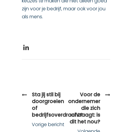
keuzes te maken die niet alleen goed
zijn voor je bedrijf, maar ook voor jou
als mens.
Sta jij stil bij
Voor de
doorgroeien
ondernemer
of
die zich
bedrijfsoverdracht?
afvraagt: is
dit het nou?
Vorige bericht
Volgende