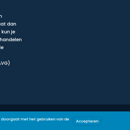
n
aat dan
 kun je
behandelen
de
AVG)
je doorgaat met het gebruiken van de
Accepteren