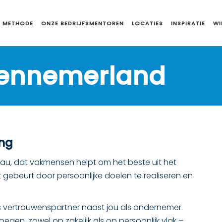
 METHODE
ONZE BEDRIJFSMENTOREN
LOCATIES
INSPIRATIE
WI
Kennemerland
ong
au, dat vakmensen helpt om het beste uit het
 gebeurt door persoonlijke doelen te realiseren en
 vertrouwenspartner naast jou als ondernemer.
en, zowel op zakelijk als op persoonlijk vlak –