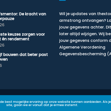
Wil je updates van thexto
jfsmentor: De kracht van
erpauze
armstrong ontvangen? L
026
jouw gegevens achter. Dit
later altijd wijzigen. Wij 
ste keuzes zorgen voor
t én rendement
jouw gegevens conform 
026
Algemene Verordening
Gegevensbescherming (
ijf bouwen dat beter past
leven
26
PRIVACY POLICY
DISCLAIMER
de best mogelijke ervaring op onze website kunnen aanbieden. Als 
site, gaan we er vanuit dat je ermee instemt.