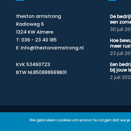
thexton armstrong
De bedri
een zom
Radioweg 6
30 juli 2
1324 KW Almere
T: 036 - 23 40 185
Hoe bewu
meer rus
E:
info@thextonarmstrong.nl
23 juli 2
KVK 53460723
Een bedr
bij jouw 
BTW NL850888669B01
2 juli 20
© 2026 – thexton armstrong
We gebruiken cookies om ervoor te zorgen dat we je 