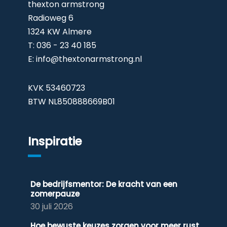
thexton armstrong
Radioweg 6
1324 KW Almere
T: 036 - 23 40 185
E:
info@thextonarmstrong.nl
KVK 53460723
BTW NL850888669B01
Inspiratie
De bedrijfsmentor: De kracht van een
zomerpauze
30 juli 2026
Hoe bewuste keuzes zorgen voor meer rust