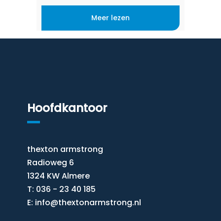
nieuws. “Ik heb altijd met veel plezier
[…]
Meer lezen
Hoofdkantoor
thexton armstrong
Radioweg 6
1324 KW Almere
T: 036 - 23 40 185
E:
info@thextonarmstrong.nl