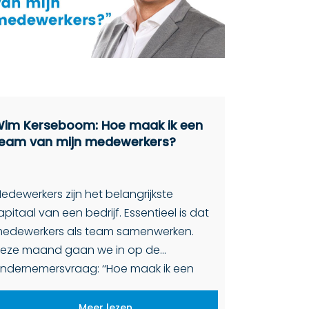
im Kerseboom: Hoe maak ik een
eam van mijn medewerkers?
edewerkers zijn het belangrijkste
apitaal van een bedrijf. Essentieel is dat
edewerkers als team samenwerken.
eze maand gaan we in op de
ndernemersvraag: ‘‘Hoe maak ik een
eam van mijn medewerkers?” Wim
erseboom, één van de 25
Meer lezen