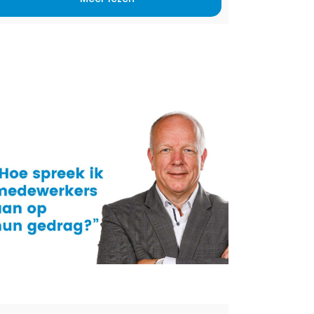
edrijfsmentoren bij thexton […]