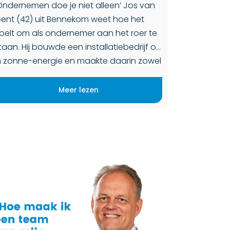
Ondernemen doe je niet alleen’ Jos van
ent (42) uit Bennekom weet hoe het
oelt om als ondernemer aan het roer te
taan. Hij bouwde een installatiebedrijf op
n zonne-energie en maakte daarin zowel
roei als tegenslagen mee. Nu slaat […]
Meer lezen