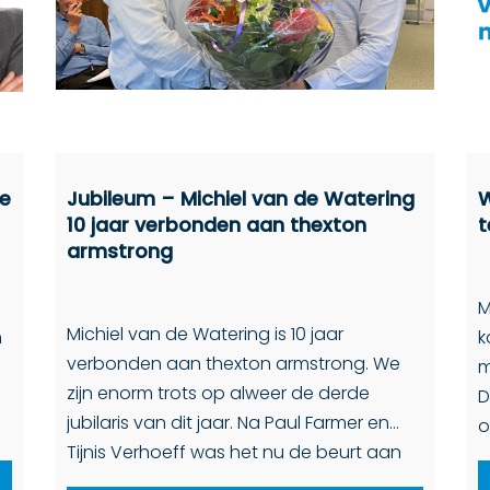
je
Jubileum – Michiel van de Watering
W
10 jaar verbonden aan thexton
t
armstrong
M
Michiel van de Watering is 10 jaar
n
k
verbonden aan thexton armstrong. We
m
zijn enorm trots op alweer de derde
D
jubilaris van dit jaar. Na Paul Farmer en
o
Tijnis Verhoeff was het nu de beurt aan
t
Michiel van de Watering om […]
K