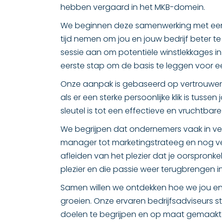
hebben vergaard in het MKB-domein.
We beginnen deze samenwerking met een 
tijd nemen om jou en jouw bedrijf beter t
sessie aan om potentiële winstlekkages in j
eerste stap om de basis te leggen voor 
Onze aanpak is gebaseerd op vertrouwen 
als er een sterke persoonlijke klik is tuss
sleutel is tot een effectieve en vruchtba
We begrijpen dat ondernemers vaak in ver
manager tot marketingstrateeg en nog ve
afleiden van het plezier dat je oorspronkel
plezier en die passie weer terugbrengen 
Samen willen we ontdekken hoe we jou en
groeien. Onze ervaren bedrijfsadviseurs s
doelen te begrijpen en op maat gemaakte