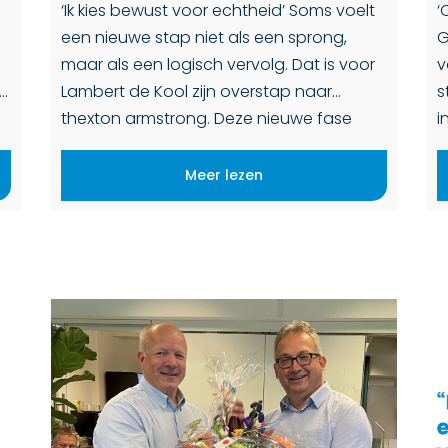
‘Ik kies bewust voor echtheid’ Soms voelt
‘
een nieuwe stap niet als een sprong,
G
maar als een logisch vervolg. Dat is voor
v
Lambert de Kool zijn overstap naar
s
thexton armstrong. Deze nieuwe fase
i
…]
begint voor hem in Baarn, waar hij […]
g
Meer lezen